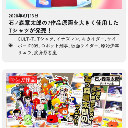
2020年6月13日
石
森章太郎の7作品原画を大きく使用した
ノ
Tシャツが発売！
CULT-T
,
Tシャツ
,
イナズマン
,
キカイダー
,
サイ
ボーグ009
,
ロボット刑事
,
仮面ライダー
,
原始少年
リュウ
,
変身忍者嵐
マンガ作品