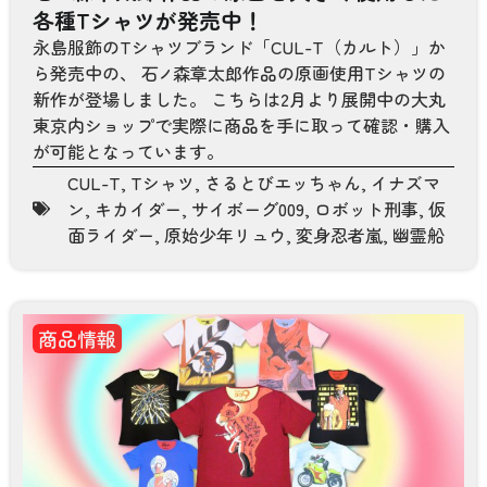
各種Tシャツが発売中！
永島服飾のTシャツブランド「CUL-T（カルト）」か
ら発売中の、 石
森章太郎作品の原画使用Tシャツの
ノ
新作が登場しました。 こちらは2月より展開中の大丸
東京内ショップで実際に商品を手に取って確認・購入
が可能となっています。
CUL-T
,
Tシャツ
,
さるとびエッちゃん
,
イナズマ
ン
,
キカイダー
,
サイボーグ009
,
ロボット刑事
,
仮
面ライダー
,
原始少年リュウ
,
変身忍者嵐
,
幽霊船
商品情報