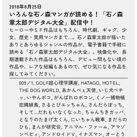
2018年8月25日
いろんな石
森マンガが読める！「石
森
ノ
ノ
章太郎デジタル大全」配信中！
ヒーローやＳＦ作品はもちろん、時代劇、ギャグ、少
女、歴史・実用マンガまで…。石ノ森章太郎が描いた
ありとあらゆるジャンルの作品が、電子書籍で手軽に
読める「石ノ森章太郎デジタル大全」。映像化や、長
期連載された作品はもちろん、デビュー間もない頃の
作品や、レアな短編もあるので、ぜひ気になる作品を
探してみてください。
009ノ1
,
GOLF超心理学講座
,
HATAGO
,
HOTEL
,
THE DOG WORLD
,
あかんべぇ天使
,
いじ犬ペチ
ッ
,
いやんポコ
,
がんばれロボコン
,
くノ一捕物帳
恋縄緋鳥
,
さるとびエッちゃん
,
さんだらぼっち
,
そして…だれもいなくなった
,
ちゃんちきガッパ
,
となりのたまげ太くん
,
にいちゃん戦車
,
まだらの
ひも
,
まんが研究会
,
アニマル・ファーム
,
アマゾ
ンベビィ
,
アンドロイドＶ
,
イナズマン
,
オーとう