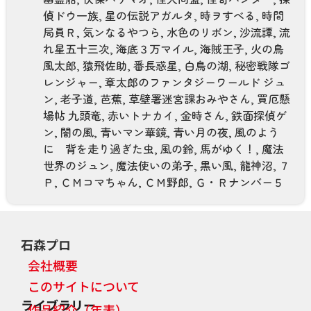
偵ドウ一族
,
星の伝説アガルタ
,
時ヲすべる
,
時間
局員Ｒ
,
気ンなるやつら
,
水色のリボン
,
沙流譚
,
流
れ星五十三次
,
海底３万マイル
,
海賊王子
,
火の鳥
風太郎
,
猿飛佐助
,
番長惑星
,
白鳥の湖
,
秘密戦隊ゴ
レンジャー
,
章太郎のファンタジーワールド ジュ
ン
,
老子道
,
芭蕉
,
草壁署迷宮課おみやさん
,
買厄懸
場帖 九頭竜
,
赤いトナカイ
,
金時さん
,
鉄面探偵ゲ
ン
,
闇の風
,
青いマン華鏡
,
青い月の夜
,
風のよう
に 背を走り過ぎた虫
,
風の鈴
,
馬がゆく！
,
魔法
世界のジュン
,
魔法使いの弟子
,
黒い風
,
龍神沼
,
７
Ｐ
,
ＣＭコマちゃん
,
ＣＭ野郎
,
Ｇ・Ｒナンバー５
石森プロ
会社概要
このサイトについて
ライブラリー
作品紹介（年表）