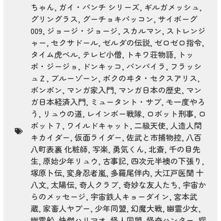
ちゃん
,
ガイ・パンチ シリーズ
,
ギルガメッシュ
,
グリングラス
,
グーチョキパッコン
,
サイボーグ
009
,
ジョージ・ジョージ
,
スカルマン
,
ストレンジ
ャー
,
セクサドール
,
ゼルダの伝説
,
ゼロゼロ指令
,
タイム虎ベル
,
テレビ小僧
,
トキワ荘物語
,
トッ
ポ・ジージョ
,
ドンキッコ
,
バンパイラ
,
フラッシ
ュＺ
,
ブルーゾーン
,
ボクのヰタ・セクスアリス
,
ボンボン
,
マンガ家入門
,
マンガ日本の歴史
,
マン
ガ日本経済入門
,
ミュータント・サブ
,
モ一度やろ
う
,
リュウの道
,
レインボー戦隊
,
ロボット刑事
,
ロ
ボット７
,
ワイルドキャット
,
二級天使
,
人造人間
キカイダー
,
仮面ライダー
,
佐武と市捕物控
,
八百
八町表裏 化粧師
,
写楽
,
勇気くん
,
北斎
,
千の目先
生
,
原始少年リュウ
,
古事記
,
四次元半襖の下張り
,
塚原卜伝
,
変身忍者嵐
,
多羅尾伴内
,
大江戸医聞 十
八文
,
太陽伝
,
奇人クラブ
,
奇妙な友人たち
,
宇宙か
らのメッセージ
,
宇宙鉄人キョーダイン
,
宮本武
蔵
,
家畜人ヤプー
,
少年同盟
,
幻魔大戦
,
幽霊少女
,
幽霊船
,
快傑ハリマオ
,
怪人同盟
,
怪奇ハンター
,
探