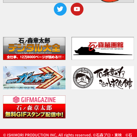
© ISHIMORI PRODUCTION INC, All rights reserved. ©石森プロ・東映 ©石