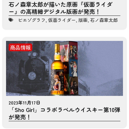
石ノ森章太郎が描いた原画『仮面ライダ
ー』の高精細デジタル版画が発売！
ピエゾグラフ
,
仮面ライダー
,
版画
,
石ノ森章太郎
商品情報
2023年11月17日
「Sho Girl」コラボラベルウイスキー第10弾
が発売！