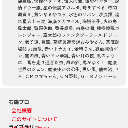
幽霊船
,
快傑ハリマオ
,
怪人同盟
,
怪奇ハンター
,
探
偵ドウ一族
,
星の伝説アガルタ
,
時ヲすべる
,
時間
局員Ｒ
,
気ンなるやつら
,
水色のリボン
,
沙流譚
,
流
れ星五十三次
,
海底３万マイル
,
海賊王子
,
火の鳥
風太郎
,
猿飛佐助
,
番長惑星
,
白鳥の湖
,
秘密戦隊ゴ
レンジャー
,
章太郎のファンタジーワールド ジュ
ン
,
老子道
,
芭蕉
,
草壁署迷宮課おみやさん
,
買厄懸
場帖 九頭竜
,
赤いトナカイ
,
金時さん
,
鉄面探偵ゲ
ン
,
闇の風
,
青いマン華鏡
,
青い月の夜
,
風のよう
に 背を走り過ぎた虫
,
風の鈴
,
馬がゆく！
,
魔法
世界のジュン
,
魔法使いの弟子
,
黒い風
,
龍神沼
,
７
Ｐ
,
ＣＭコマちゃん
,
ＣＭ野郎
,
Ｇ・Ｒナンバー５
石森プロ
会社概要
このサイトについて
ライブラリー