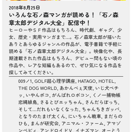
2018年8月25日
いろんな石
森マンガが読める！「石
森
ノ
ノ
章太郎デジタル大全」配信中！
ヒーローやＳＦ作品はもちろん、時代劇、ギャグ、少
女、歴史・実用マンガまで…。石ノ森章太郎が描いた
ありとあらゆるジャンルの作品が、電子書籍で手軽に
読める「石ノ森章太郎デジタル大全」。映像化や、長
期連載された作品はもちろん、デビュー間もない頃の
作品や、レアな短編もあるので、ぜひ気になる作品を
探してみてください。
009ノ1
,
GOLF超心理学講座
,
HATAGO
,
HOTEL
,
THE DOG WORLD
,
あかんべぇ天使
,
いじ犬ペチ
ッ
,
いやんポコ
,
がんばれロボコン
,
くノ一捕物帳
恋縄緋鳥
,
さるとびエッちゃん
,
さんだらぼっち
,
そして…だれもいなくなった
,
ちゃんちきガッパ
,
となりのたまげ太くん
,
にいちゃん戦車
,
まだらの
ひも
,
まんが研究会
,
アニマル・ファーム
,
アマゾ
ンベビィ
,
アンドロイドＶ
,
イナズマン
,
オーとう