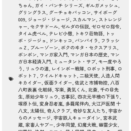
ちゃん
,
ガイ・パンチ シリーズ
,
ギルガメッシュ
,
グリングラス
,
グーチョキパッコン
,
サイボーグ
009
,
ジョージ・ジョージ
,
スカルマン
,
ストレンジ
ャー
,
セクサドール
,
ゼルダの伝説
,
ゼロゼロ指令
,
タイム虎ベル
,
テレビ小僧
,
トキワ荘物語
,
トッ
ポ・ジージョ
,
ドンキッコ
,
バンパイラ
,
フラッシ
ュＺ
,
ブルーゾーン
,
ボクのヰタ・セクスアリス
,
ボンボン
,
マンガ家入門
,
マンガ日本の歴史
,
マン
ガ日本経済入門
,
ミュータント・サブ
,
モ一度やろ
う
,
リュウの道
,
レインボー戦隊
,
ロボット刑事
,
ロ
ボット７
,
ワイルドキャット
,
二級天使
,
人造人間
キカイダー
,
仮面ライダー
,
佐武と市捕物控
,
八百
八町表裏 化粧師
,
写楽
,
勇気くん
,
北斎
,
千の目先
生
,
原始少年リュウ
,
古事記
,
四次元半襖の下張り
,
塚原卜伝
,
変身忍者嵐
,
多羅尾伴内
,
大江戸医聞 十
八文
,
太陽伝
,
奇人クラブ
,
奇妙な友人たち
,
宇宙か
らのメッセージ
,
宇宙鉄人キョーダイン
,
宮本武
蔵
,
家畜人ヤプー
,
少年同盟
,
幻魔大戦
,
幽霊少女
,