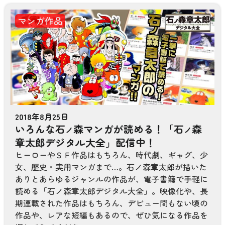
マンガ作品
2018年8月25日
いろんな石
森マンガが読める！「石
森
ノ
ノ
章太郎デジタル大全」配信中！
ヒーローやＳＦ作品はもちろん、時代劇、ギャグ、少
女、歴史・実用マンガまで…。石ノ森章太郎が描いた
ありとあらゆるジャンルの作品が、電子書籍で手軽に
読める「石ノ森章太郎デジタル大全」。映像化や、長
期連載された作品はもちろん、デビュー間もない頃の
作品や、レアな短編もあるので、ぜひ気になる作品を