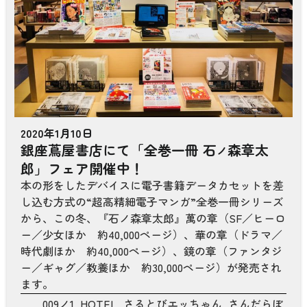
2020年1月10日
銀座蔦屋書店にて「全巻一冊 石
森章太
ノ
郎」フェア開催中！
本の形をしたデバイスに電子書籍データカセットを差
し込む方式の“超高精細電子マンガ”全巻一冊シリーズ
から、この冬、『石ノ森章太郎』萬の章（SF／ヒーロ
ー／少女ほか 約40,000ページ）、華の章（ドラマ／
時代劇ほか 約40,000ページ）、鏡の章（ファンタジ
ー／ギャグ／教養ほか 約30,000ページ）が発売され
ます。
009ノ1
,
HOTEL
,
さるとびエッちゃん
,
さんだらぼ