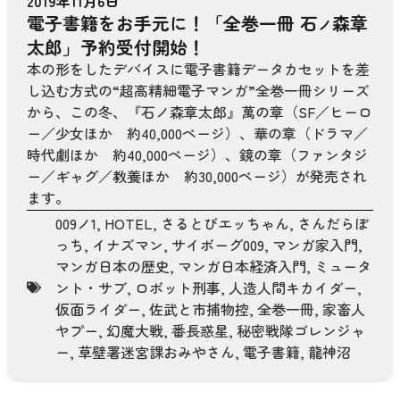
2019年11月6日
電子書籍をお手元に！「全巻一冊 石
森章
ノ
太郎」予約受付開始！
本の形をしたデバイスに電子書籍データカセットを差
し込む方式の“超高精細電子マンガ”全巻一冊シリーズ
から、この冬、『石ノ森章太郎』萬の章（SF／ヒーロ
ー／少女ほか 約40,000ページ）、華の章（ドラマ／
時代劇ほか 約40,000ページ）、鏡の章（ファンタジ
ー／ギャグ／教養ほか 約30,000ページ）が発売され
ます。
009ノ1
,
HOTEL
,
さるとびエッちゃん
,
さんだらぼ
っち
,
イナズマン
,
サイボーグ009
,
マンガ家入門
,
マンガ日本の歴史
,
マンガ日本経済入門
,
ミュータ
ント・サブ
,
ロボット刑事
,
人造人間キカイダー
,
仮面ライダー
,
佐武と市捕物控
,
全巻一冊
,
家畜人
ヤプー
,
幻魔大戦
,
番長惑星
,
秘密戦隊ゴレンジャ
ー
,
草壁署迷宮課おみやさん
,
電子書籍
,
龍神沼