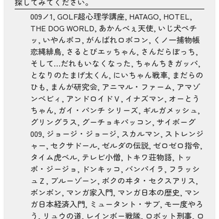
探してみてください。
009ノ1
,
GOLF超心理学講座
,
HATAGO
,
HOTEL
,
THE DOG WORLD
,
あかんべぇ天使
,
いじ犬ペチ
ッ
,
いやんポコ
,
がんばれロボコン
,
くノ一捕物帳
恋縄緋鳥
,
さるとびエッちゃん
,
さんだらぼっち
,
そして…だれもいなくなった
,
ちゃんちきガッパ
,
となりのたまげ太くん
,
にいちゃん戦車
,
まだらの
ひも
,
まんが研究会
,
アニマル・ファーム
,
アマゾ
ンベビィ
,
アンドロイドＶ
,
イナズマン
,
オーとう
ちゃん
,
ガイ・パンチ シリーズ
,
ギルガメッシュ
,
グリングラス
,
グーチョキパッコン
,
サイボーグ
009
,
ジョージ・ジョージ
,
スカルマン
,
ストレンジ
ャー
,
セクサドール
,
ゼルダの伝説
,
ゼロゼロ指令
,
タイム虎ベル
,
テレビ小僧
,
トキワ荘物語
,
トッ
ポ・ジージョ
,
ドンキッコ
,
バンパイラ
,
フラッシ
ュＺ
,
ブルーゾーン
,
ボクのヰタ・セクスアリス
,
ボンボン
,
マンガ家入門
,
マンガ日本の歴史
,
マン
ガ日本経済入門
,
ミュータント・サブ
,
モ一度やろ
う
,
リュウの道
,
レインボー戦隊
,
ロボット刑事
,
ロ