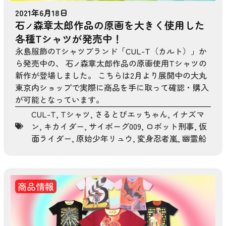
2021年6月18日
石
森章太郎作品の原画を大きく使用した
ノ
各種Tシャツが発売中！
永島服飾のTシャツブランド「CUL-T（カルト）」か
ら発売中の、 石
森章太郎作品の原画使用Tシャツの
ノ
新作が登場しました。 こちらは2月より展開中の大丸
東京内ショップで実際に商品を手に取って確認・購入
が可能となっています。
CUL-T
,
Tシャツ
,
さるとびエッちゃん
,
イナズマ
ン
,
キカイダー
,
サイボーグ009
,
ロボット刑事
,
仮
面ライダー
,
原始少年リュウ
,
変身忍者嵐
,
幽霊船
商品情報