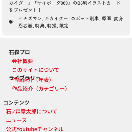
カイダー』『サイボーグ009』のB6判イラストカード
をプレゼント！
イナズマン
,
キカイダー
,
ロボット刑事
,
原画
,
変身
忍者嵐
,
特典
,
特撮
,
限定
石森プロ
会社概要
このサイトについて
ライブラリー
作品紹介（年表）
作品紹介（カテゴリー）
コンテンツ
石
森章太郎について
ノ
ニュース
公式Youtubeチャンネル