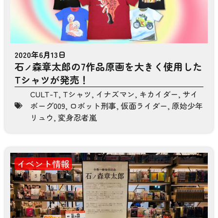
2020年6月13日
石
森章太郎の7作品原画を大きく使用した
ノ
Tシャツが発売！
CULT-T
,
Tシャツ
,
イナズマン
,
キカイダー
,
サイ
ボーグ009
,
ロボット刑事
,
仮面ライダー
,
原始少年
リュウ
,
変身忍者嵐
イベント情報