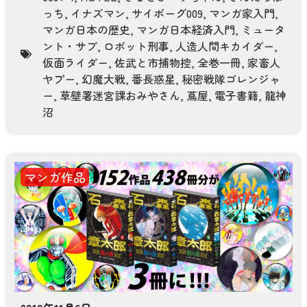
っち
,
イナズマン
,
サイボーグ009
,
マンガ家入門
,
マンガ日本の歴史
,
マンガ日本経済入門
,
ミュータ
ント・サブ
,
ロボット刑事
,
人造人間キカイダー
,
仮面ライダー
,
佐武と市捕物控
,
全巻一冊
,
家畜人
ヤプー
,
幻魔大戦
,
番長惑星
,
秘密戦隊ゴレンジャ
ー
,
草壁署迷宮課おみやさん
,
蔦屋
,
電子書籍
,
龍神
沼
マンガ作品