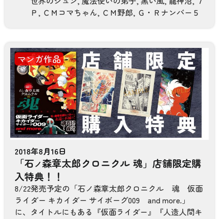
世界のジュン
,
魔法使いの弟子
,
黒い風
,
龍神沼
,
７
Ｐ
,
ＣＭコマちゃん
,
ＣＭ野郎
,
Ｇ・Ｒナンバー５
マンガ作品
2018年8月16日
「石
森章太郎クロニクル 魂」店舗限定購
ノ
入特典！！
8/22発売予定の「石ノ森章太郎クロニクル 魂 仮面
ライダー キカイダー サイボーグ009 and more.」
に、タイトルにもある『仮面ライダー』『人造人間キ