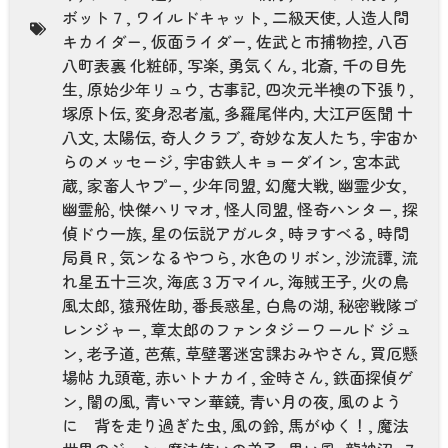
ボット７
,
ワイルドキャット
,
二級天使
,
人造人間
キカイダー
,
仮面ライダー
,
佐武と市捕物控
,
八百
八町表裏 化粧師
,
写楽
,
勇気くん
,
北斎
,
千の目先
生
,
原始少年リュウ
,
古事記
,
四次元半襖の下張り
,
塚原卜伝
,
変身忍者嵐
,
多羅尾伴内
,
大江戸医聞 十
八文
,
太陽伝
,
奇人クラブ
,
奇妙な友人たち
,
宇宙か
らのメッセージ
,
宇宙鉄人キョーダイン
,
宮本武
蔵
,
家畜人ヤプー
,
少年同盟
,
幻魔大戦
,
幽霊少女
,
幽霊船
,
快傑ハリマオ
,
怪人同盟
,
怪奇ハンター
,
探
偵ドウ一族
,
星の伝説アガルタ
,
時ヲすべる
,
時間
局員Ｒ
,
気ンなるやつら
,
水色のリボン
,
沙流譚
,
流
れ星五十三次
,
海底３万マイル
,
海賊王子
,
火の鳥
風太郎
,
猿飛佐助
,
番長惑星
,
白鳥の湖
,
秘密戦隊ゴ
レンジャー
,
章太郎のファンタジーワールド ジュ
ン
,
老子道
,
芭蕉
,
草壁署迷宮課おみやさん
,
買厄懸
場帖 九頭竜
,
赤いトナカイ
,
金時さん
,
鉄面探偵ゲ
ン
,
闇の風
,
青いマン華鏡
,
青い月の夜
,
風のよう
に 背を走り過ぎた虫
,
風の鈴
,
馬がゆく！
,
魔法