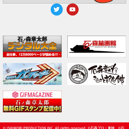
© ISHIMORI PRODUCTION INC, All rights reserved. ©石森プロ・東映 ©石