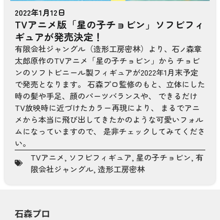
2022年1月12日
TVアニメ版「星の子チョビン」ソフビフィ
ギュアが発売決定！
有限会社ジャングル（造形工房密林）より、石
森章
ノ
太郎原作のTVアニメ「星の子チョビン」から チョビ
ンのソフトビニール製フィギュアが2022年1月末予定
で発売となります。 石森プロ監修のもと、立体にした
時の髪や手足、顔のパーツバランスや、 できるだけ
TV放映時に近づけたカラー再現により、 まるでアニ
メから本当に飛び出してきたかのような可愛いフォル
ムになっていますので、 是非チェックしてみてくださ
い。
TVアニメ
,
ソフビフィギュア
,
星の子チョビン
,
有
限会社ジャングル
,
造形工房密林
石森プロ