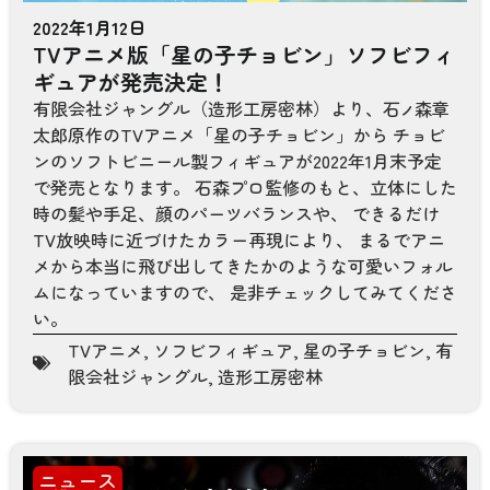
2022年1月12日
TVアニメ版「星の子チョビン」ソフビフィ
ギュアが発売決定！
有限会社ジャングル（造形工房密林）より、石
森章
ノ
太郎原作のTVアニメ「星の子チョビン」から チョビ
ンのソフトビニール製フィギュアが2022年1月末予定
で発売となります。 石森プロ監修のもと、立体にした
時の髪や手足、顔のパーツバランスや、 できるだけ
TV放映時に近づけたカラー再現により、 まるでアニ
メから本当に飛び出してきたかのような可愛いフォル
ムになっていますので、 是非チェックしてみてくださ
い。
TVアニメ
,
ソフビフィギュア
,
星の子チョビン
,
有
限会社ジャングル
,
造形工房密林
ニュース