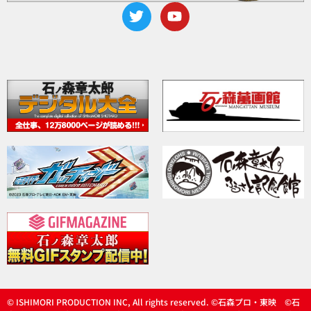
© ISHIMORI PRODUCTION INC, All rights reserved. ©石森プロ・東映 ©石