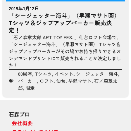
2019年1月12日
「シージェッター海斗」（早瀬マサト画）
Tシャツ＆ジップアップパーカー販売決
定！
「石ノ森章太郎 ART TOY FES. 」仙台ロフト会場で、
「シージェッター海斗」（早瀬マサト画） Tシャツ＆
ジップアップパーカーがその場でお持ち帰りできるオ
ンデマンドプリントにて販売されることが決定しまし
た！
80周年
,
Tシャツ
,
イベント
,
シージェッター海斗
,
パーカー
,
ロフト
,
仙台
,
早瀬マサト
,
石ノ森章太
郎
,
限定
石森プロ
会社概要