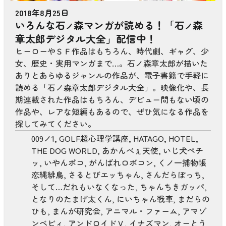
2018年8月25日
いろんな石
森マンガが読める！「石
森
ノ
ノ
章太郎デジタル大全」配信中！
ヒーローやＳＦ作品はもちろん、時代劇、ギャグ、少
女、歴史・実用マンガまで…。石ノ森章太郎が描いた
ありとあらゆるジャンルの作品が、電子書籍で手軽に
読める「石ノ森章太郎デジタル大全」。映像化や、長
期連載された作品はもちろん、デビュー間もない頃の
作品や、レアな短編もあるので、ぜひ気になる作品を
探してみてください。
009ノ1
,
GOLF超心理学講座
,
HATAGO
,
HOTEL
,
THE DOG WORLD
,
あかんべぇ天使
,
いじ犬ペチ
ッ
,
いやんポコ
,
がんばれロボコン
,
くノ一捕物帳
恋縄緋鳥
,
さるとびエッちゃん
,
さんだらぼっち
,
そして…だれもいなくなった
,
ちゃんちきガッパ
,
となりのたまげ太くん
,
にいちゃん戦車
,
まだらの
ひも
,
まんが研究会
,
アニマル・ファーム
,
アマゾ
ンベビィ
,
アンドロイドＶ
,
イナズマン
,
オーとう