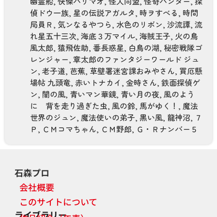
幽霊船
,
快傑ハリマオ
,
怪人同盟
,
怪奇ハンター
,
探
偵ドウ一族
,
星の伝説アガルタ
,
時ヲすべる
,
時間
局員Ｒ
,
気ンなるやつら
,
水色のリボン
,
沙流譚
,
流
れ星五十三次
,
海底３万マイル
,
海賊王子
,
火の鳥
風太郎
,
猿飛佐助
,
番長惑星
,
白鳥の湖
,
秘密戦隊ゴ
レンジャー
,
章太郎のファンタジーワールド ジュ
ン
,
老子道
,
芭蕉
,
草壁署迷宮課おみやさん
,
買厄懸
場帖 九頭竜
,
赤いトナカイ
,
金時さん
,
鉄面探偵ゲ
ン
,
闇の風
,
青いマン華鏡
,
青い月の夜
,
風のよう
に 背を走り過ぎた虫
,
風の鈴
,
馬がゆく！
,
魔法
世界のジュン
,
魔法使いの弟子
,
黒い風
,
龍神沼
,
７
Ｐ
,
ＣＭコマちゃん
,
ＣＭ野郎
,
Ｇ・Ｒナンバー５
石森プロ
会社概要
このサイトについて
ライブラリー