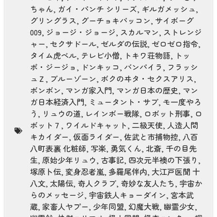
ちゃん
,
ガイ・パンチ シリーズ
,
ギルガメッシュ
,
グリングラス
,
グーチョキパッコン
,
サイボーグ
009
,
ジョージ・ジョージ
,
スカルマン
,
ストレンジ
ャー
,
セクサドール
,
ゼルダの伝説
,
ゼロゼロ指令
,
タイム虎ベル
,
テレビ小僧
,
トキワ荘物語
,
トッ
ポ・ジージョ
,
ドンキッコ
,
バンパイラ
,
フラッシ
ュＺ
,
ブルーゾーン
,
ボクのヰタ・セクスアリス
,
ボンボン
,
マンガ家入門
,
マンガ日本の歴史
,
マン
ガ日本経済入門
,
ミュータント・サブ
,
モ一度やろ
う
,
リュウの道
,
レインボー戦隊
,
ロボット刑事
,
ロ
ボット７
,
ワイルドキャット
,
二級天使
,
人造人間
キカイダー
,
仮面ライダー
,
佐武と市捕物控
,
八百
八町表裏 化粧師
,
写楽
,
勇気くん
,
北斎
,
千の目先
生
,
原始少年リュウ
,
古事記
,
四次元半襖の下張り
,
塚原卜伝
,
変身忍者嵐
,
多羅尾伴内
,
大江戸医聞 十
八文
,
太陽伝
,
奇人クラブ
,
奇妙な友人たち
,
宇宙か
らのメッセージ
,
宇宙鉄人キョーダイン
,
宮本武
蔵
,
家畜人ヤプー
,
少年同盟
,
幻魔大戦
,
幽霊少女
,