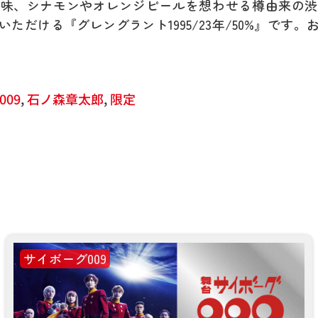
酸味、シナモンやオレンジピールを想わせる樽由来の渋
いただける『グレングラント
1995/23
年
/50%
』です。
09
,
石ノ森章太郎
,
限定
サイボーグ009