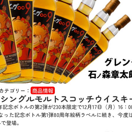
カテゴリー：
商品情報
09シングルモルトスコッチウイスキ
年記念ボトルの第
2
弾が
230
本限定で
12
月
17
日（月）
16
：
0
なった記念ボトル第
1
弾
80
周年絵柄ラベルに続き、今度
ルで登場。