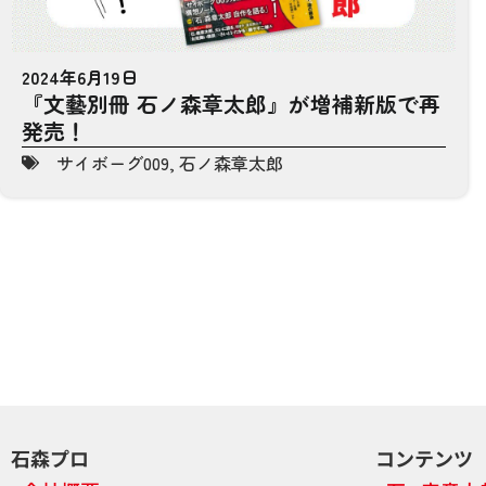
2024年6月19日
『文藝別冊 石ノ森章太郎』が増補新版で再
発売！
サイボーグ009
,
石ノ森章太郎
石森プロ
コンテンツ