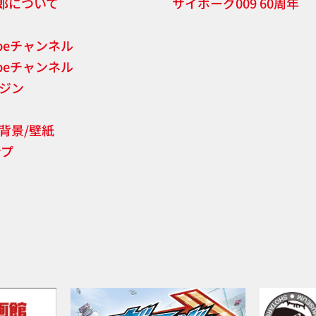
郎について
サイボーグ009 60周年
ubeチャンネル
ubeチャンネル
ジン
背景/壁紙
ンプ