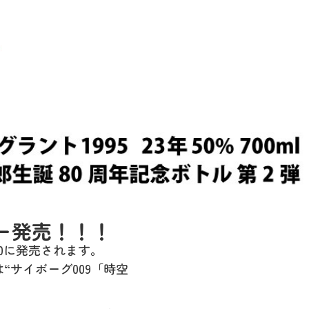
ー発売！！！
0
に発売されます。
は
“
サイボーグ
009
「時空