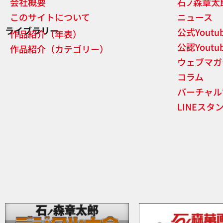
会社概要
石
森章太
ノ
このサイトについて
ニュース
ライブラリー
公式Yout
作品紹介（年表）
公認Yout
作品紹介（カテゴリー）
ウェブマガ
コラム
バーチャル
LINEスタ