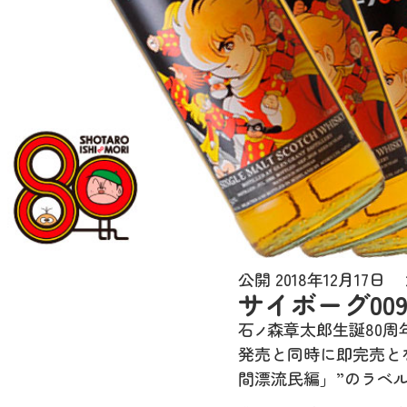
公開
2018年12月17日
サイボーグ0
石
森章太郎生誕
80
周
ノ
発売と同時に即完売と
間漂流民編」
”
のラベ