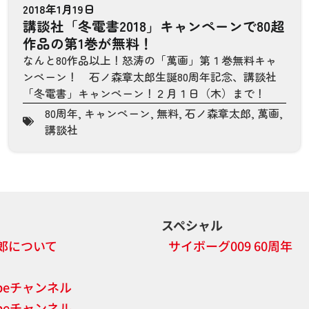
2018年1月19日
講談社「冬電書2018」キャンペーンで80超
作品の第1巻が無料！
なんと80作品以上！怒涛の「萬画」第１巻無料キャ
ンペーン！ 石ノ森章太郎生誕80周年記念、講談社
「冬電書」キャンペーン！２月１日（木）まで！
80周年
,
キャンペーン
,
無料
,
石ノ森章太郎
,
萬画
,
講談社
スペシャル
郎について
サイボーグ009 60周年
ubeチャンネル
ubeチャンネル