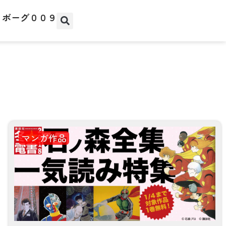
イボーグ００９
マンガ作品