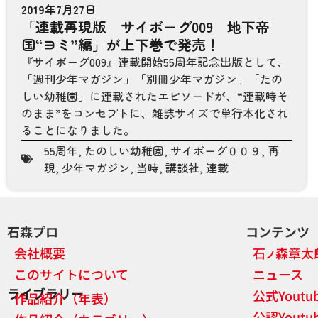
2019年7月27日
「連載再現版 サイボーグ009 地下帝
国“ヨミ”編」が上下巻で発売！
『サイボーグ009』連載開始55周年記念出版として、
「週刊少年マガジン」「別冊少年マガジン」「たの
しい幼稚園」に連載されたエピソードが、“連載時そ
のまま”をコンセプトに、雑誌サイズで単行本化され
ることになりました。
55周年
,
たのしい幼稚園
,
サイボーグ００９
,
再
現
,
少年マガジン
,
当時
,
講談社
,
連載
石森プロ
コンテンツ
会社概要
石
森章太
ノ
このサイトについて
ニュース
ライブラリー
公式Yout
作品紹介（年表）
公認Yout