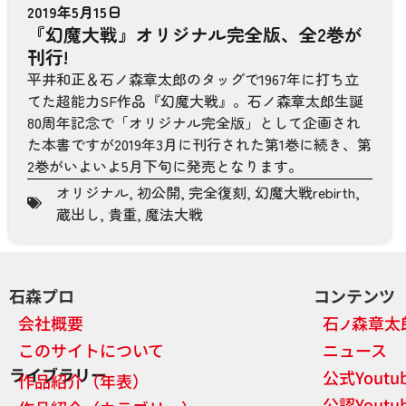
2019年5月15日
『幻魔大戦』オリジナル完全版、全2巻が
刊行!
平井和正＆石ノ森章太郎のタッグで1967年に打ち立
てた超能力SF作品『幻魔大戦』。石ノ森章太郎生誕
80周年記念で「オリジナル完全版」として企画され
た本書ですが2019年3月に刊行された第1巻に続き、第
2巻がいよいよ5月下旬に発売となります。
オリジナル
,
初公開
,
完全復刻
,
幻魔大戦rebirth
,
蔵出し
,
貴重
,
魔法大戦
石森プロ
コンテンツ
会社概要
石
森章太
ノ
このサイトについて
ニュース
ライブラリー
公式Yout
作品紹介（年表）
公認Yout