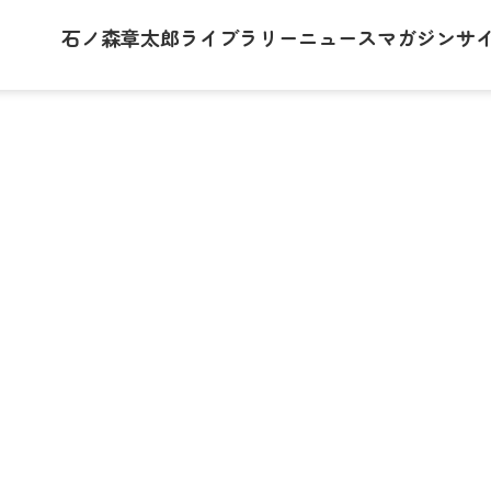
石ノ森章太郎
ライブラリー
ニュース
マガジン
サ