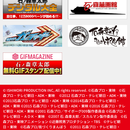
© ISHIMORI PRODUCTION INC, All rights reserved. ©石森プロ・東映 ©石
森プロ・テレビ朝日・ADK・東映 ©2012 石森プロ・テレビ朝日・ADK・東映
©2013石森プロ・テレビ朝日・ADK・東映 ©2014石森プロ・テレビ朝日・
ADK・東映 ©2015 石森プロ・テレビ朝日・ADK・東映 ©2016 石森プロ・テレ
ビ朝日・ADK・東映 ©2001 石森プロ／サイボーグ009製作委員会 ©石森プロ・
テレビ朝日・ＡＤＫ・東映 ©2007 石
森章太郎／スカルマン製作委員会 ©石
ノ
森プロ・東映アニメーション ©近藤照男プロダクション・TBS ©テレビ朝
日・東映 ©石森プロ/街づくりまんぼう ©2011 石森プロ・テレビ朝日・