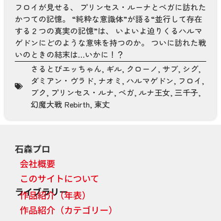
フロイが見せる、 プリンセス・ルーナとベガに訪れた
かつての記憶。 “純粋な意識体”が語る“並行して存在
する２つの真実の記憶”は、 いよいよ迫りくるハルマ
ゲドンにどのような意味を持つのか。 ついに訪れた戦
いのときの結末は…いかに！？
さるとびエッちゃん
,
ギル
,
クローノ
,
サブ
,
シグ
,
ダミアン・ヴラド
,
ナオミ
,
ハルマゲドン
,
フロイ
,
ブク
,
プリンセス・ルナ
,
ベガ
,
ルナ王女
,
三千子
,
幻魔大戦 Rebirth
,
東丈
石森プロ
会社概要
このサイトについて
ライブラリー
作品紹介（年表）
作品紹介（カテゴリー）