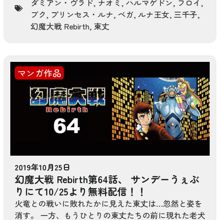
ダミアン・ヴラド
,
ナオミ
,
ハルマゲドン
,
フロイ
,
ブク
,
プリンセス・ルナ
,
ベガ
,
ルナ王女
,
三千子
,
幻魔大戦 Rebirth
,
東丈
マンガ作品
2019年10月25日
幻魔大戦 Rebirth第64話、 サンデーうぇぶ
りにて10/25より無料配信！！
火竜との戦いに敗れたかに見えた東丈は…忽然と姿を
消す。 一方、もうひとりの東丈たちの前に現れた老犬