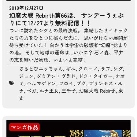
2019年12月27日
幻魔大戦 Rebirth第66話、 サンデーうぇぶ
りにて12/27より無料配信！！
ついに訪れたシグとの最終決戦。 集結したサイキック
たちの力をひとつに挑んだ先に、 思いがけない展開が
待ち受けていた！ 向かうは宇宙の破壊者“幻魔”始まり
の地。 そして地球の運命は…いかに？ 石ノ森、平井
の志を継いだ物語、いよいよ完結！
さるとびエッちゃん
,
ギル
,
クローノ
,
サブ
,
シグ
,
ジュン
,
ダミアン・ヴラド
,
ドク・タイガー
,
ナオ
ミ
,
ハルマゲドン
,
フロイ
,
ブク
,
プリンセス・ル
ナ
,
ベガ
,
ルナ王女
,
三千子
,
幻魔大戦 Rebirth
,
東
丈
マンガ作品