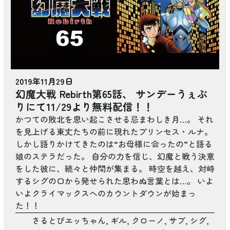
2019年11月29日
幻魔大戦 Rebirth第65話、 サンデーうぇぶ
りにて11/29より無料配信！！
かつての敗北を思い起こさせる忌まわしき月…。 それ
を見上げる東丈たちの前に現れたプリンセス・ルナ。
しかし語りかけてきたのは“お母様に会ったの”と語る
娘のステラだった。 自分の力を信じ、幻魔と戦う決意
をした彼に、続々と仲間が集まる。 時空を越え、対峙
するシグの口から発せられた思わぬ言葉とは…。 いよ
いよクライマックスへのカウントダウンが始まっ
た！！
さるとびエッちゃん
,
ギル
,
クローノ
,
サブ
,
シグ
,