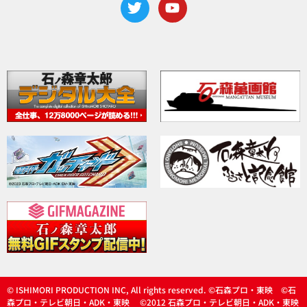
© ISHIMORI PRODUCTION INC, All rights reserved. ©石森プロ・東映 ©石
森プロ・テレビ朝日・ADK・東映 ©2012 石森プロ・テレビ朝日・ADK・東映