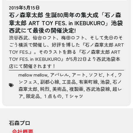
2019年5月15日
石
森章太郎 生誕80周年の集大成「石
森
ノ
ノ
章太郎 ART TOY FES. in IKEBUKURO」池袋
西武にて最後の開催決定!
渋谷西武、仙台ロフト、梅田ロフト、そして先日のそ
ごう横浜で開催し、好評を博した『石ノ森章太郎 ART
TOY FES.』。そのラストを飾る『石ノ森章太郎 ART
TOY FES. in IKEBUKURO』が5月22日より西武池袋本
店にて開催されます！
mellow mellow
,
アパレル
,
アート
,
ソフビ
,
トイ
,
ワ
ンフェス
,
副都心線
,
工芸品
,
有楽町線
,
池袋
,
石ノ
森章太郎
,
純烈
,
美術品
,
複製画
,
西武池袋線
,
超レ
ア
,
限定品
,
１点もの
,
Ｔシャツ
石森プロ
会社概要