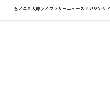
石ノ森章太郎
ライブラリー
ニュース
マガジン
サ