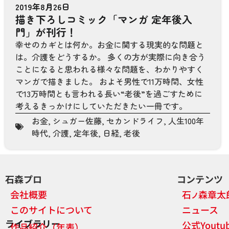
2019年8月26日
描き下ろしコミック「マンガ 定年後入
門」が刊行！
幸せのカギとは何か。お金に関する現実的な問題と
は。介護をどうするか。 多くの方が実際に向き合う
ことになると思われる様々な問題を、わかりやすく
マンガで描きました。 およそ男性で11万時間、女性
で13万時間とも言われる長い“老後”を過ごすために
考えるきっかけにしていただきたい一冊です。
お金
,
シュガー佐藤
,
セカンドライフ
,
人生100年
時代
,
介護
,
定年後
,
日経
,
老後
石森プロ
コンテンツ
会社概要
石
森章太
ノ
このサイトについて
ニュース
ライブラリー
公式Yout
作品紹介（年表）