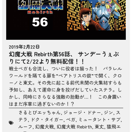
2019年2月22日
幻魔大戦 Rebirth第56話、 サンデーうぇぶ
りにて2/22より無料配信！！
戦士ベガも合流し、ついに役者は揃った！ パラレル
ワールドを隔てる扉を“ベアトリスの釵”で開く、クロ
ーノと東丈。その先に起こる前代未聞の大集結すらも
予知し、あえて運命に身を投げだしていたステラ。し
かし、同時にさらなる強敵の胎動が…！ この身震い
はまだ序章に過ぎないのか！？
さるとびエッちゃん
,
ジョージ・ドナー
,
ジン
,
ス
テラ
,
ドク・タイガー
,
ベガ
,
ミュータント・サブ
,
ルーフ
,
幻魔大戦
,
幻魔大戦 Rebirth
,
東丈
,
猿飛エ