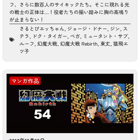
フ、さらに数百人のサイキックたち。そこに現れる光
の戦士の正体は…！役者たちの揃い踏みに胸の高鳴り
が止まらない！
さるとびエッちゃん
,
ジョージ・ドナー
,
ジン
,
ス
テラ
,
ドク・タイガー
,
ベガ
,
ミュータント・サブ
,
ルーフ
,
幻魔大戦
,
幻魔大戦 Rebirth
,
東丈
,
猿飛エ
ツ子
マンガ作品