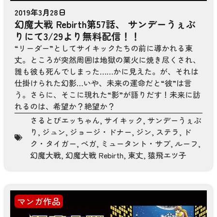
2019年3月28日
幻魔大戦 Rebirth第57話、 サンデーうぇぶ
りにて3/29より無料配信！！
“リーダー”としてサイキックたちの前に導かれる東
丈。ところが突然周囲は地獄の業火に焼き尽くされ、
誰も彼も死んでしまった……かに見えた。が、それは
仕掛けられた幻影…いや、未来の運命だと“彼”は言
う。さらに、そこに現れた“影”が語りだす！未来に訪
れるのは、希望か？絶望か？
さるとびエッちゃん
,
サイキック
,
サンデーうぇぶ
り
,
ジュン
,
ジョージ・ドナー
,
ジン
,
ステラ
,
ド
ク・タイガー
,
ベガ
,
ミュータント・サブ
,
ルーフ
,
幻魔大戦
,
幻魔大戦 Rebirth
,
東丈
,
猿飛エツ子
マンガ作品