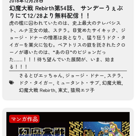
2018年12月28日
幻魔大戦 Rebirth第54話、 サンデーうぇぶ
りにて12/28より無料配信！！
虎の檻に囚われていたのは、史上最大のテレパシス
ト、ルナ王女の娘、ステラ。目覚めたサイキック、ジ
ョージ・ドナーの憎悪は炎となり、猛り狂うドク・タ
イガーを業火に包む。ベアトリスの釵を託されたクロ
ーノが導いたのは、“あの日”のビジョンだっ
た……！！！待ち望んでいた展開が、いま、始ま
る！！！
さるとびエッちゃん
,
ジョージ・ドナー
,
ステラ
,
ドク・タイガー
,
ミュータント・サブ
,
幻魔大戦
,
幻魔大戦 Rebirth
,
東丈
,
猿飛エツ子
マンガ作品