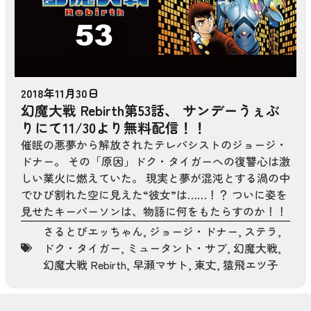
2018年11月30日
幻魔大戦 Rebirth第53話、 サンデーうぇぶ
りにて11/30より無料配信！！
催眠の悪夢から解放されたテレパシストのジョージ・
ドナー。 その「原因」ドク・タイガーへの復讐心は激
しい業火に燃えていた。 現実と夢が混沌とする渦の中
でひび割れた空に見えた“彼女”は……！？ ついに姿を
見せたキーパーソンは、物語に何をもたらすのか！！
さるとびエッちゃん
,
ジョージ・ドナー
,
ステラ
,
ドク・タイガー
,
ミュータント・サブ
,
幻魔大戦
,
幻魔大戦 Rebirth
,
早瀬マサト
,
東丈
,
猿飛エツ子