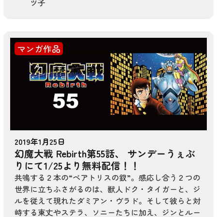
ツ子
マンガ作品
2019年1月25日
幻魔大戦 Rebirth第55話、 サンデーうぇぶ
りにて1/25より無料配信！！
共鳴する２本の“ベアトリスの釵”。感応し合う２つの
世界に立ちふさがるのは、獣人ドク・タイガーと、ジ
ルを従えて現れたダミアン・ヴラド。そして彼らと対
峙する東丈やステラ、ソニーたちに加え、ジンとルー