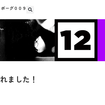
イボーグ００９
」
れました！