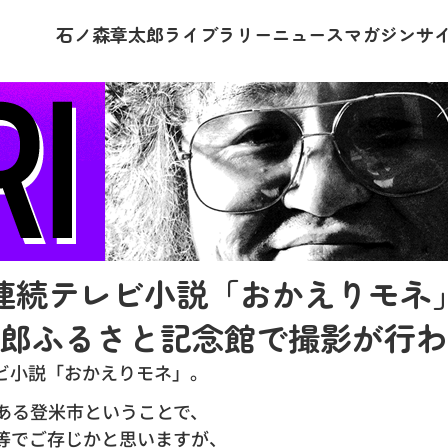
石ノ森章太郎
ライブラリー
ニュース
マガジン
サ
連続テレビ小説「おかえりモネ
郎ふるさと記念館で撮影が行わ
レビ小説「おかえりモネ」。
ある登米市ということで、
等でご存じかと思いますが、