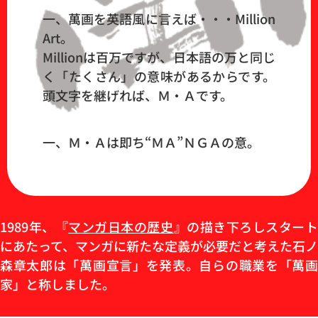
一、萬画を英語風に言えば・・・Million
Art。
Millionは百万ですが、日本語の万と同じ
く「たくさん」の意味があるからです。
頭文字を継げれば、Ｍ・Ａです。
一、Ｍ・Ａは即ち“ＭＡ”ＮＧＡの意。
1989年、『
マンガ日本の歴史
』の描き下ろしスター
にあたって、マンガに新たな定義が必要だと考えた石ノ
森章太郎は「萬画宣言」を発表。自らの職業を「萬画
家」と称しました。