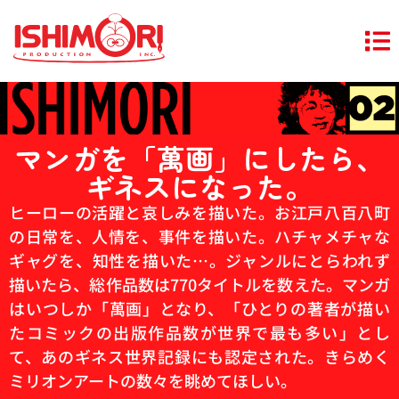
マンガを「萬画」にしたら、
ギネスになった。
ヒーローの活躍と哀しみを描いた。お江戸八百八町
の日常を、人情を、事件を描いた。ハチャメチャな
ギャグを、知性を描いた…。ジャンルにとらわれず
描いたら、総作品数は770タイトルを数えた。マンガ
はいつしか「萬画」となり、「ひとりの著者が描い
たコミックの出版作品数が世界で最も多い」とし
て、あのギネス世界記録にも認定された。きらめく
ミリオンアートの数々を眺めてほしい。