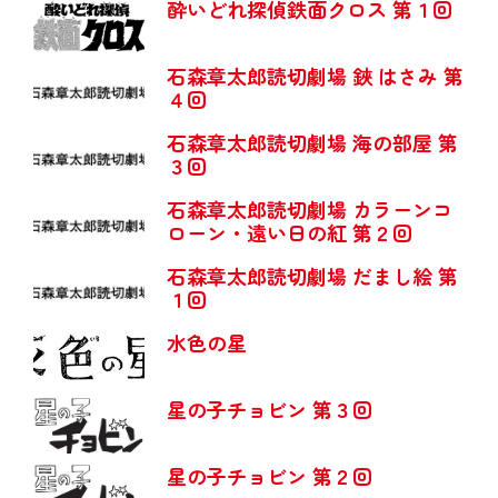
酔いどれ探偵鉄面クロス 第１回
石森章太郎読切劇場 鋏 はさみ 第
４回
石森章太郎読切劇場 海の部屋 第
３回
石森章太郎読切劇場 カラーンコ
ローン・遠い日の紅 第２回
石森章太郎読切劇場 だまし絵 第
１回
水色の星
星の子チョビン 第３回
星の子チョビン 第２回