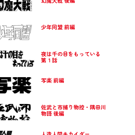
幻魔大戦 後編
少年同盟 前編
夜は千の目をもっている
第１話
写楽 前編
佐武と市捕り物控・隅田川
物語 後編
人造人間キカイダー