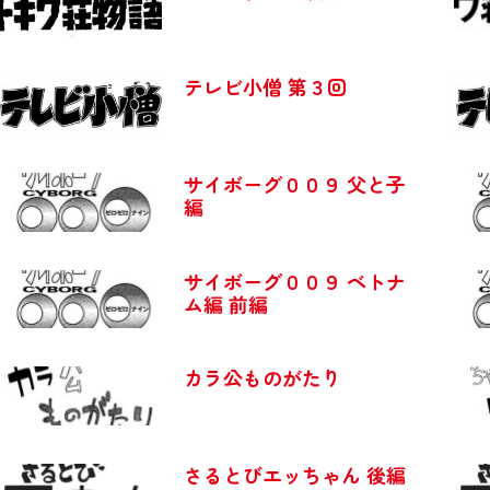
テレビ小僧 第３回
サイボーグ００９ 父と子
編
サイボーグ００９ ベトナ
ム編 前編
カラ公ものがたり
さるとびエッちゃん 後編