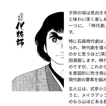
子供の頃は見向き
と味わい深く楽し
一つに、「時代劇
す。
特に石森時代劇は
られ、時代劇を描
のかと思うほど(笑
回感服します。時
のですが、これか
を意図的に吹き飛
現代劇の要素を組
主人公は、式亭小
うと、メイクアッ
のなら山ほどある