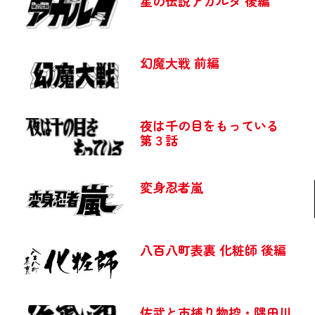
星の伝説アガルタ 後編
幻魔大戦 前編
夜は千の目をもっている
第３話
変身忍者嵐
八百八町表裏 化粧師 後編
佐武と市捕り物控・隅田川