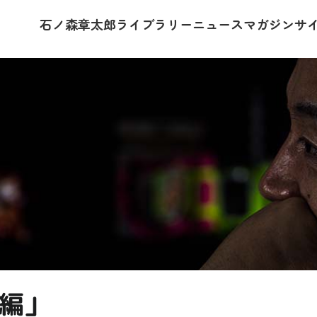
石ノ森章太郎
ライブラリー
ニュース
マガジン
サ
前編」