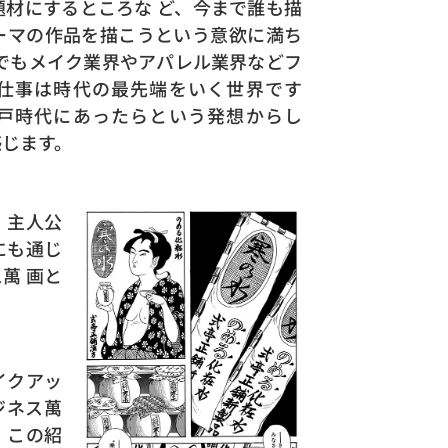
題材にするところな ど、今まで誰も描
ーマの作品を描こうという意欲に満ち
代でもメイク業界やアパレル業界などフ
仕事は時代の最先端をいく世界です
戸時代にあったらという発想からし
感じます。
、主人公
にも通じ
萬 画と
イクアッ
ジネス萬
、この紹