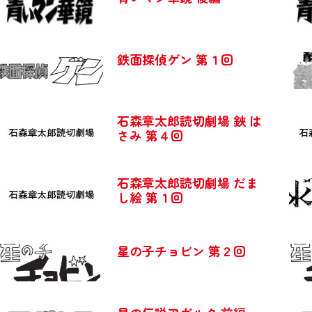
鉄面探偵ゲン 第１回
石森章太郎読切劇場 鋏 は
さみ 第４回
石森章太郎読切劇場 だま
し絵 第１回
星の子チョビン 第２回