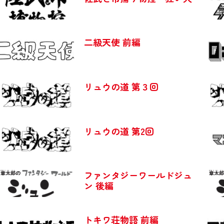
二級天使 前編
リュウの道 第３回
リュウの道 第2回
ファンタジーワールドジュ
ン 後編
トキワ荘物語 前編