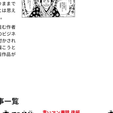
今ままで
とは思え
た。
組む作者
のビジネ
付かされ
描こうと
画作品が
事一覧
青いマン華鏡 後編