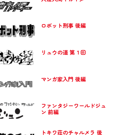
ロボット刑事 後編
リュウの道 第１回
マンガ家入門 後編
ファンタジーワールドジュ
ン 前編
トキワ荘のチャルメラ 後