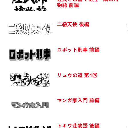
物語 前編
二級天使 後編
ロボット刑事 前編
リュウの道 第4回
マンガ家入門 前編
トキワ荘物語 後編