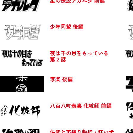
星の伝説アガルタ 前編
少年同盟 後編
夜は千の目をもっている
第２話
写楽 後編
八百八町表裏 化粧師 前編
佐武と市捕り物控・狂い犬