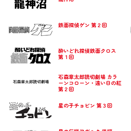
鉄面探偵ゲン 第２回
酔いどれ探偵鉄面クロス
第１回
石森章太郎読切劇場 カラ
ーンコローン・遠い日の紅
第２回
星の子チョビン 第３回