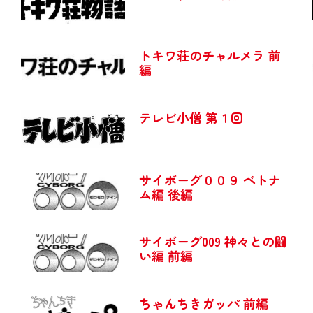
トキワ荘のチャルメラ 前
編
テレビ小僧 第１回
サイボーグ００９ ベトナ
ム編 後編
サイボーグ009 神々との闘
い編 前編
ちゃんちきガッパ 前編