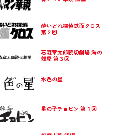
酔いどれ探偵鉄面クロス
第２回
石森章太郎読切劇場 海の
部屋 第３回
水色の星
星の子チョビン 第１回