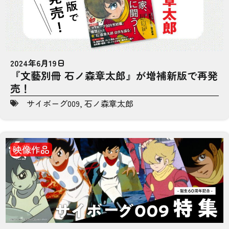
2024年6月19日
『文藝別冊 石ノ森章太郎』が増補新版で再発
売！
サイボーグ009
,
石ノ森章太郎
映像作品