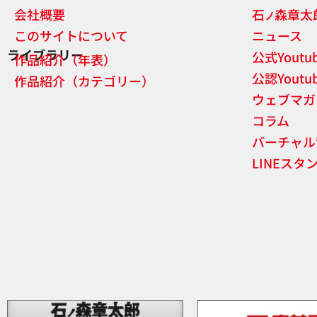
会社概要
石
森章太
ノ
このサイトについて
ニュース
ライブラリー
公式Yout
作品紹介（年表）
公認Yout
作品紹介（カテゴリー）
ウェブマガ
コラム
バーチャル
LINEスタ