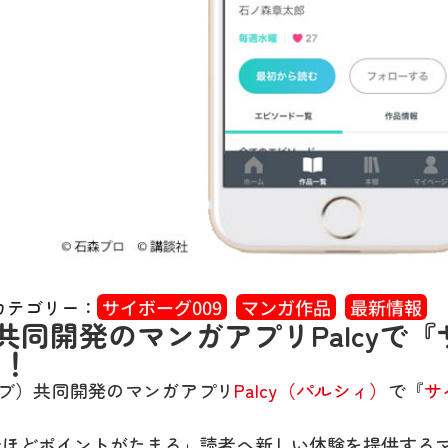
カテゴリー：
サイボーグ009
,
マンガ作品
,
最新情報
iv共同開発のマンガアプリPalcyで
始！
クシブ）共同開発のマンガアプリ
Palcy（パルシィ）
で『
サ
を読むほどポイントがたまる」読者へ新しい体験を提供する