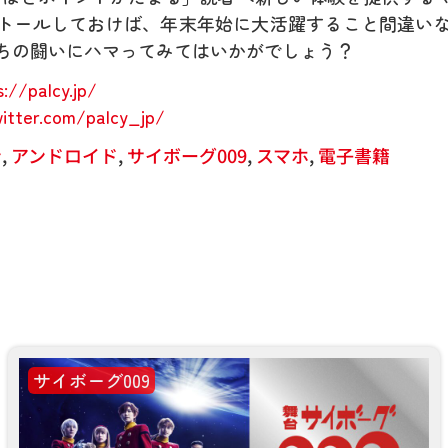
トールしておけば、年末年始に大活躍すること間違い
ちの闘いにハマってみてはいかがでしょう？
s://palcy.jp/
witter.com/palcy_jp/
ン
,
アンドロイド
,
サイボーグ009
,
スマホ
,
電子書籍
サイボーグ009