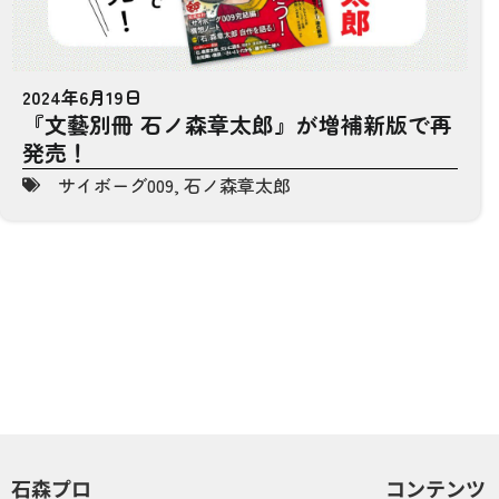
2024年6月19日
『文藝別冊 石ノ森章太郎』が増補新版で再
発売！
サイボーグ009
,
石ノ森章太郎
石森プロ
コンテンツ