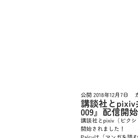
公開
2018年12月7日
講談社とpix
009』配信開
講談社とpixiv（ピ
開始されました！
Palcyは「マンガ