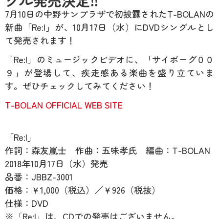
グル発売決定‼
7
月
10
日の中野サンプラザで初披露された
T-BOLAN
の
新曲「
Re:I
」が、10
月
17
日（水）に
DVD
シングルとし
て発売されます！
「
Re:I
」のミュージックビデオに、「サイボーグ００
９」が登場して、疾走感ある楽曲を盛り立ていま
す。ぜひチェックしてみてください！
T-BOLAN OFFICIAL WEB SITE
「
Re:I
」
作詞：森友嵐士 作曲：五味孝氏 編曲：
T-BOLAN
2018
年
10
月
17
日（水）発売
品番：
JBBZ-3001
価格：￥
1
,
000
（税込）／￥
926
（税抜）
仕様：
DVD
※
「
Re:I
」は、
CD
での発売はございません。