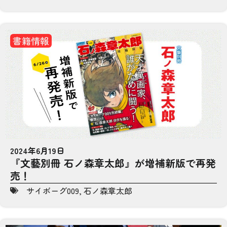
書籍情報
2024年6月19日
『文藝別冊 石ノ森章太郎』が増補新版で再発
売！
サイボーグ009
,
石ノ森章太郎