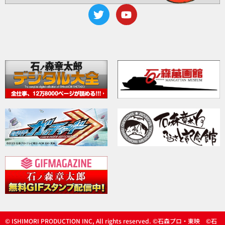
© ISHIMORI PRODUCTION INC, All rights reserved. ©石森プロ・東映 ©石