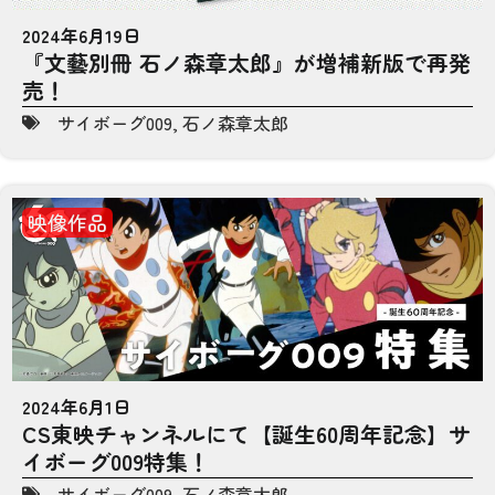
2024年6月19日
『文藝別冊 石ノ森章太郎』が増補新版で再発
売！
サイボーグ009
,
石ノ森章太郎
映像作品
2024年6月1日
CS東映チャンネルにて【誕生60周年記念】サ
イボーグ009特集！
サイボーグ009
,
石ノ森章太郎