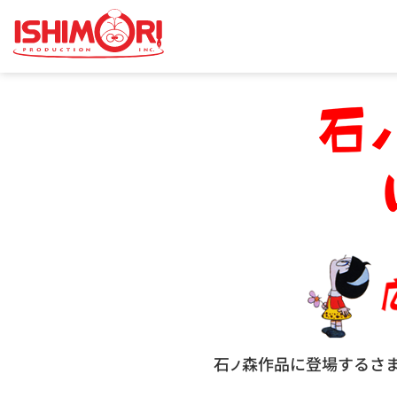
石
森作品に登場するさ
ノ