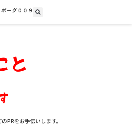
イボーグ００９
どの
PR
をお手伝いします。